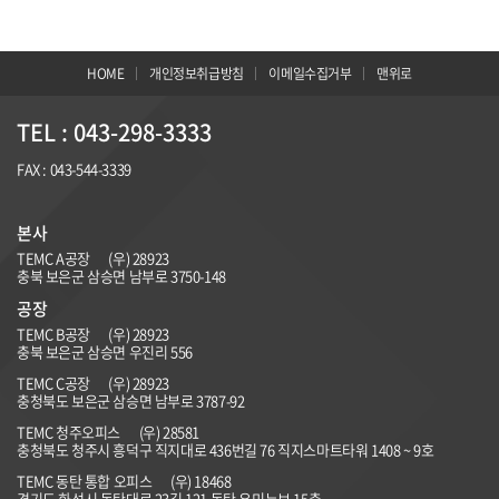
HOME
개인정보취급방침
이메일수집거부
맨위로
TEL : 043-298-3333
FAX : 043-544-3339
본사
TEMC A공장
(우) 28923
충북 보은군 삼승면 남부로 3750-148
공장
TEMC B공장
(우)
28923
충북 보은군 삼승면 우진리 556
TEMC C공장
(우) 28923
충청북도 보은군 삼승면 남부로 3787-92
TEMC 청주오피스
(우) 28581
충청북도 청주시 흥덕구 직지대로 436번길 76 직지스마트타워 1408 ~ 9호
TEMC 동탄 통합 오피스
(우) 18468
경기도 화성시 동탄대로 23길 121 동탄 우미뉴브 15층