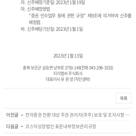
라.
신주배정기준일
: 2023
년 1월 19일
마.
신주배정방법
"증권 인수업무 등에 관한 규정" 제9조에 의거하여 신주를
배정함.
바.
신주배당기산일
: 2023
년
1
월 1일
2023
년 1월
13
일
충북 보은군 삼승면 남부로
3750-148(
전화
043-298-3333)
티이엠씨 주식회사
대표이사 유 원 양
(
직인생략
)
목록
이전글
전자증권 전환 대상 주권 권리자(주주) 보호 및 조지사항 안내
다음글
코스닥상장법인 표준내부정보관리규정