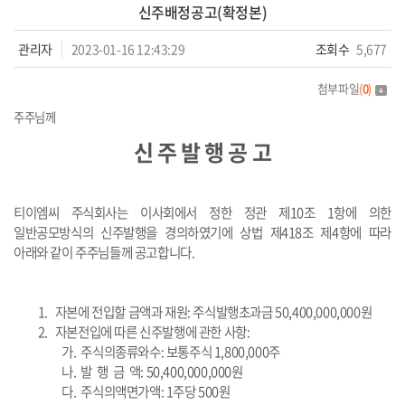
신주배정공고(확정본)
관리자
2023-01-16 12:43:29
조회수
5,677
첨부파일
(
0
)
주주님께
신 주 발 행 공 고
티이엠씨 주식회사는 이사회에서 정한 정관 제10조 1항에 의한
일반공모방식의 신주발행을 경의하였기에 상법 제418조 제4항에 따라
아래와 같이 주주님들께 공고합니다.
1.
자본에 전입할 금액과 재원
:
주식발행초과금 50,400,000,000원
2.
자본전입에 따른 신주발행에 관한 사항
:
가.
주식의종류와수
:
보통주식 1,800,000주
나.
발 행 금 액
: 50,400,000,000
원
다.
주식의액면가액
: 1
주당
500
원