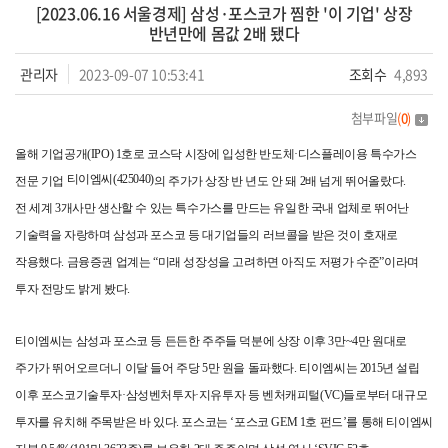
[2023.06.16 서울경제] 삼성·포스코가 찜한 '이 기업' 상장
반년만에 몸값 2배 됐다
관리자
2023-09-07 10:53:41
조회수
4,893
첨부파일
(
0
)
올해 기업공개(IPO) 1호로 코스닥 시장에 입성한 반도체·디스플레이용 특수가스
티이엠씨(425040)
전문 기업
의 주가가 상장 반 년도 안 돼 2배 넘게 뛰어올랐다.
전 세계 3개사만 생산할 수 있는 특수가스를 만드는 유일한 국내 업체로 뛰어난
기술력을 자랑하며 삼성과 포스코 등 대기업들의 러브콜을 받은 것이 호재로
작용했다. 금융증권 업계는 “미래 성장성을 고려하면 아직도 저평가 수준”이라며
투자 전망도 밝게 봤다.
티이엠씨는 삼성과 포스코 등 든든한 주주들 덕분에 상장 이후 3만~4만 원대로
주가가 뛰어오르더니 이달 들어 주당 5만 원을 돌파했다. 티이엠씨는 2015년 설립
이후 포스코기술투자·삼성벤처투자·지유투자 등 벤처캐피털(VC)들로부터 대규모
투자를 유치해 주목받은 바 있다. 포스코는 ‘포스코 GEM 1호 펀드’를 통해 티이엠씨