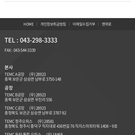
HOME
개인정보취급방침
이메일수집거부
맨위로
TEL : 043-298-3333
FAX : 043-544-3339
본사
TEMC A공장
(우) 28923
충북 보은군 삼승면 남부로 3750-148
공장
TEMC B공장
(우)
28923
충북 보은군 삼승면 우진리 556
TEMC C공장
(우) 28923
충청북도 보은군 삼승면 남부로 3787-92
TEMC 청주오피스
(우) 28581
충청북도 청주시 흥덕구 직지대로 436번길 76 직지스마트타워 1408 ~ 9호
TEMC 동탄 통합 오피스
(우) 18468