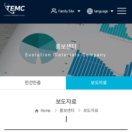
Family Site
language
홍보센터
Evolution Materials Company
민간인증
보도자료
보도자료
Home
홍보센터
보도자료