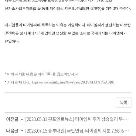
지분 9.54%(101만 3623주)를 보유한 2대 주주이며 삼성 역시 ‘SVIC 52호
신기술사업투자조합’을 통해 티이엠씨 지분 8.54%(88만 4379주)를 가진 3대 주주다.
대기업들이 티이엠씨에 주목하는 이유는 기술력이다. 티이엠씨가 생산하는 디보란
(B2H6)은 전 세계에서 3개 업체만 생산할 수 있는 소재로 국내에서는 티이엠씨가
유일하다.
* 이하 자세한 내용은 아래 URL을 참조바랍니다.
* 기사 전체 URL :
https://www.sedaily.com/NewsView/29QVM30F91/GA0101
목록
이전글
[2023.05.31 핀포인트뉴스] 티이엠씨 주가 상승랠리 뚜렷...향후 실적호전 뜀박질 기대
다음글
[2023,07.15 중부매일] 국민연금, 티이엠씨 지분 7.58% 담았다