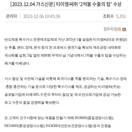
[2023.12.04 가스신문] 티이엠씨㈜ ‘2억불 수출의 탑’ 수상
관리자
2023-12-06 10:45:36
조회수
5,351
첨부파일
(
0
)
반도체용 특수가스 전문제조업체로 지난 2015년 1월 설립된 티이엠씨(대표 유원양)
는 추출, 분리, 정제, 분석 등의 전 프로세스 원천기술 확보와 제조공정 내재화로
국산화를 실현, 5일 열린 제60회 무역의 날 기념식에서 2억불 수출의 탑을 수상하는
쾌거를 이뤄냈다.
가스 합성 및 수전해 기술을 비롯해 희귀가스를 추출·분리하는 기술, 특수가스 정제
·혼합·충전하는 기술 등으로 다양한 특수가스를 제조, 공급하는 티이엠씨(주)는
글로벌기업에 비해 80% 수준의 투자비 절감 및 국내 반도체기업에 공급 가능한
최고 수준의 품질 경쟁력을 확보했다.
또 고객의 요구사항에 맞는 제품을 만들기 위해 ISO9001(품질경영시스템),
ISO14001(환경경영시스템), ISO45001(안전보건경영시스템) 등의 인증을