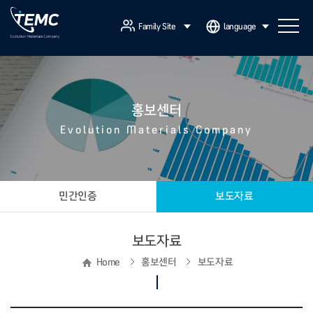
Family Site
language
홍보센터
Evolution Materials Company
민간인증
보도자료
보도자료
Home
홍보센터
보도자료