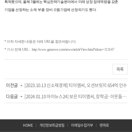
획득했으며, 올해 3월에는 핵심전략기술분야에서 미래 성장 잠재역량을 갖춘
기업을 선정하는 소재·부품·장비 으뜸기업에 선정되기도 했다.
* 이하 자세한 내용은 아래 URL을 참조바랍니다.
* 기사 전체 URL :
http://www.gasnews.com/news/articleView.html?idxno=113147
목록
이전글
[2023.10.13 신소재경제] 티이엠씨, 오션브릿지 654억 인수
다음글
[2024.01.10 아이뉴스24] 보은 티이엠씨, 장학금·이웃돕기 성금 쾌척
HOME
개인정보취급방침
이메일수집거부
맨위로