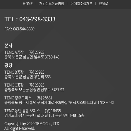
HOME
개인정보취급방침
이메일수집거부
맨위로
TEL : 043-298-3333
FAX : 043-544-3339
본사
TEMC A공장
(우) 28923
충북 보은군 삼승면 남부로 3750-148
공장
TEMC B공장
(우)
28923
충북 보은군 삼승면 우진리 556
TEMC C공장
(우) 28923
충청북도 보은군 삼승면 남부로 3787-92
TEMC 청주오피스
(우) 28581
충청북도 청주시 흥덕구 직지대로 436번길 76 직지스마트타워 1408 ~ 9호
TEMC 동탄 통합 오피스
(우) 18468
경기도 화성시 동탄대로 23길 121 동탄 우미뉴브 15층
Copyright by 2020 TEMC Co., LTD.
All Right Reserved.