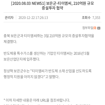
[2020.08.03 NEWS1] 보은군-티이엠씨, 210억원 규모
증설투자 협약
관리자
2020-12-22 17:26:13
조회수
7,353
첨부파일
(
0
)
충북 보은군과 티이엠씨㈜는 3일 210억원 규모의 증설투자협약을
체결했다.
반도체용 특수가스를 생산하는 기업인 티이엠씨는 2016년 5월
보은산업단지에 입주했다.
정상혁 보은군수는 "티이엠씨가 반도체 소재 산업을 선도하도록
행정적 지원을 아끼지 않겠다"고 말했다.
* 이하 자세한 내용은 아래 URL을 참조바랍니다.