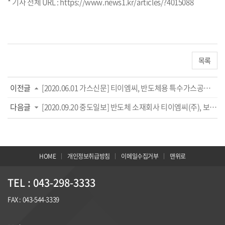
* 기사 전체 URL :
https://www.news1.kr/articles/?4015088
목록
이전글
[2020.06.01 가스신문] 티이엠씨, 반도체용 특수가스공장 착공
다음글
[2020.09.20 중도일보] 반도체 소재회사 티이엠씨(주), 보은일반산업단지 안착
HOME
개인정보취급방침
이메일수집거부
맨위로
TEL : 043-298-3333
FAX : 043-544-3339