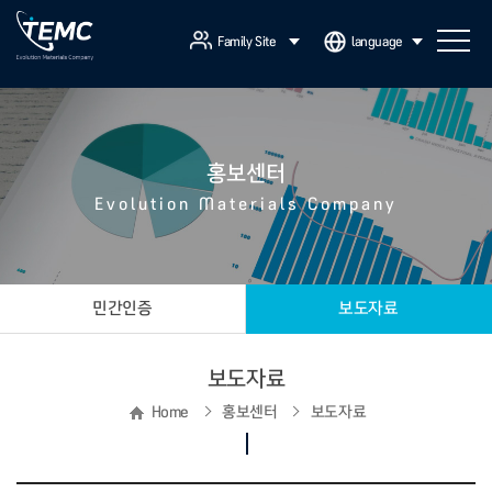
Family Site
language
홍보센터
Evolution Materials Company
민간인증
보도자료
보도자료
Home
홍보센터
보도자료